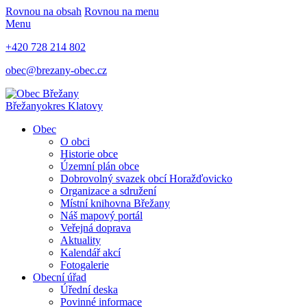
Rovnou na obsah
Rovnou na menu
Menu
+420 728 214 802
obec@brezany-obec.cz
Břežany
okres Klatovy
Obec
O obci
Historie obce
Územní plán obce
Dobrovolný svazek obcí Horažďovicko
Organizace a sdružení
Místní knihovna Břežany
Náš mapový portál
Veřejná doprava
Aktuality
Kalendář akcí
Fotogalerie
Obecní úřad
Úřední deska
Povinné informace