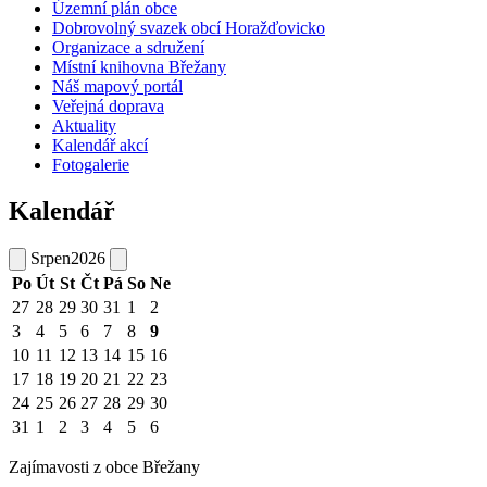
Územní plán obce
Dobrovolný svazek obcí Horažďovicko
Organizace a sdružení
Místní knihovna Břežany
Náš mapový portál
Veřejná doprava
Aktuality
Kalendář akcí
Fotogalerie
Kalendář
Srpen
2026
Po
Út
St
Čt
Pá
So
Ne
27
28
29
30
31
1
2
3
4
5
6
7
8
9
10
11
12
13
14
15
16
17
18
19
20
21
22
23
24
25
26
27
28
29
30
31
1
2
3
4
5
6
Zajímavosti z obce Břežany