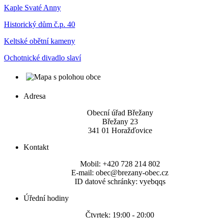
Kaple Svaté Anny
Historický dům č.p. 40
Keltské obětní kameny
Ochotnické divadlo slaví
Adresa
Obecní úřad Břežany
Břežany 23
341 01 Horažďovice
Kontakt
Mobil: +420 728 214 802
E-mail: obec@brezany-obec.cz
ID datové schránky: vyebqqs
Úřední hodiny
Čtvrtek: 19:00 - 20:00