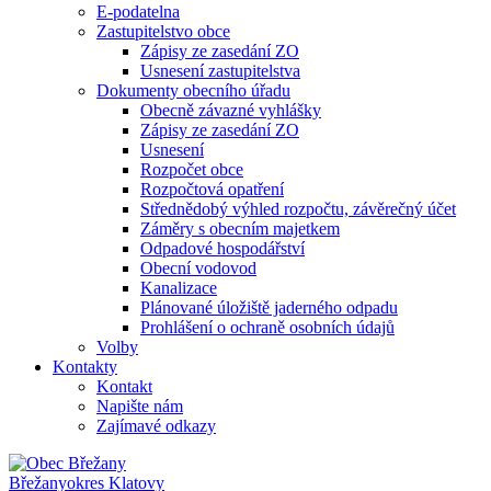
E-podatelna
Zastupitelstvo obce
Zápisy ze zasedání ZO
Usnesení zastupitelstva
Dokumenty obecního úřadu
Obecně závazné vyhlášky
Zápisy ze zasedání ZO
Usnesení
Rozpočet obce
Rozpočtová opatření
Střednědobý výhled rozpočtu, závěrečný účet
Záměry s obecním majetkem
Odpadové hospodářství
Obecní vodovod
Kanalizace
Plánované úložiště jaderného odpadu
Prohlášení o ochraně osobních údajů
Volby
Kontakty
Kontakt
Napište nám
Zajímavé odkazy
Břežany
okres Klatovy