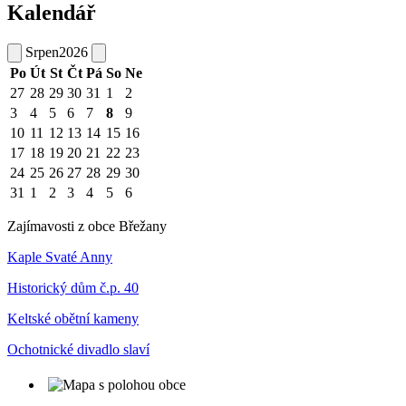
Kalendář
Srpen
2026
Po
Út
St
Čt
Pá
So
Ne
27
28
29
30
31
1
2
3
4
5
6
7
8
9
10
11
12
13
14
15
16
17
18
19
20
21
22
23
24
25
26
27
28
29
30
31
1
2
3
4
5
6
Zajímavosti z obce Břežany
Kaple Svaté Anny
Historický dům č.p. 40
Keltské obětní kameny
Ochotnické divadlo slaví