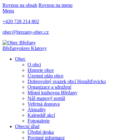
Rovnou na obsah
Rovnou na menu
Menu
+420 728 214 802
obec@brezany-obec.cz
Břežany
okres Klatovy
Obec
O obci
Historie obce
Územní plán obce
Dobrovolný svazek obcí Horažďovicko
Organizace a sdružení
Místní knihovna Břežany
Náš mapový portál
Veřejná doprava
Aktuality
Kalendář akcí
Fotogalerie
Obecní úřad
Úřední deska
Povinné informace