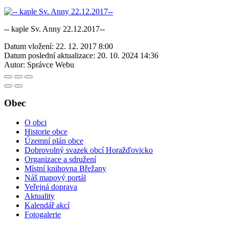
-- kaple Sv. Anny 22.12.2017--
Datum vložení:
22. 12. 2017 8:00
Datum poslední aktualizace:
20. 10. 2024 14:36
Autor:
Správce Webu
Obec
O obci
Historie obce
Územní plán obce
Dobrovolný svazek obcí Horažďovicko
Organizace a sdružení
Místní knihovna Břežany
Náš mapový portál
Veřejná doprava
Aktuality
Kalendář akcí
Fotogalerie