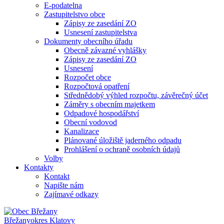
E-podatelna
Zastupitelstvo obce
Zápisy ze zasedání ZO
Usnesení zastupitelstva
Dokumenty obecního úřadu
Obecně závazné vyhlášky
Zápisy ze zasedání ZO
Usnesení
Rozpočet obce
Rozpočtová opatření
Střednědobý výhled rozpočtu, závěrečný účet
Záměry s obecním majetkem
Odpadové hospodářství
Obecní vodovod
Kanalizace
Plánované úložiště jaderného odpadu
Prohlášení o ochraně osobních údajů
Volby
Kontakty
Kontakt
Napište nám
Zajímavé odkazy
Břežany
okres Klatovy