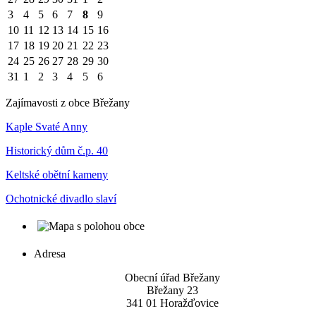
3
4
5
6
7
8
9
10
11
12
13
14
15
16
17
18
19
20
21
22
23
24
25
26
27
28
29
30
31
1
2
3
4
5
6
Zajímavosti z obce Břežany
Kaple Svaté Anny
Historický dům č.p. 40
Keltské obětní kameny
Ochotnické divadlo slaví
Adresa
Obecní úřad Břežany
Břežany 23
341 01 Horažďovice