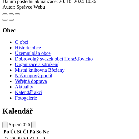
Datum poslední aktualizace:
20. 10. 2024 14:36
Autor:
Správce Webu
Obec
O obci
Historie obce
Územní plán obce
Dobrovolný svazek obcí Horažďovicko
Organizace a sdružení
Místní knihovna Břežany
Náš mapový portál
Veřejná doprava
Aktuality
Kalendář akcí
Fotogalerie
Kalendář
Srpen
2026
Po
Út
St
Čt
Pá
So
Ne
27
28
29
30
31
1
2