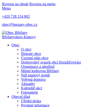
Rovnou na obsah
Rovnou na menu
Menu
+420 728 214 802
obec@brezany-obec.cz
Břežany
okres Klatovy
Obec
O obci
Historie obce
Územní plán obce
Dobrovolný svazek obcí Horažďovicko
Organizace a sdružení
Místní knihovna Břežany
Náš mapový portál
Veřejná doprava
Aktuality
Kalendář akcí
Fotogalerie
Obecní úřad
Úřední deska
Povinné informace