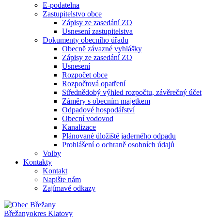
E-podatelna
Zastupitelstvo obce
Zápisy ze zasedání ZO
Usnesení zastupitelstva
Dokumenty obecního úřadu
Obecně závazné vyhlášky
Zápisy ze zasedání ZO
Usnesení
Rozpočet obce
Rozpočtová opatření
Střednědobý výhled rozpočtu, závěrečný účet
Záměry s obecním majetkem
Odpadové hospodářství
Obecní vodovod
Kanalizace
Plánované úložiště jaderného odpadu
Prohlášení o ochraně osobních údajů
Volby
Kontakty
Kontakt
Napište nám
Zajímavé odkazy
Břežany
okres Klatovy